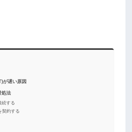
ET)が遅い原因
対処法
接続する
を契約する